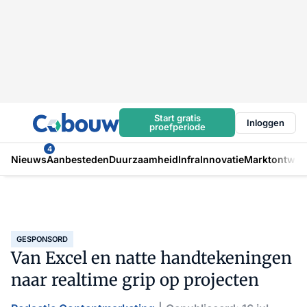
Start gratis
Inloggen
proefperiode
4
Nieuws
Aanbesteden
Duurzaamheid
Infra
Innovatie
Marktontwikk
GESPONSORD
Van Excel en natte handtekeningen
naar realtime grip op projecten