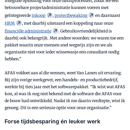
integrale oplossing voor onze basisprocessen, zodat we een
betrouwbare projectadministratie kunnen voeren met
geïntegreerde
inkoop
,
projectbewaking
en daarnaast
HRM
, met daarbij uiteraard een koppeling naar onze
financiële administratie
. Gebruiksvriendelijkheid is
daarbij ook belangrijk. Met andere woorden: we waren toe een
pakket waarin onze mensen snel wegwijs zijn en we als
organisatie niet voor ieder wissewasje een consultant nodig
hebben.”
AFAS voldoet aan al die wensen, weet Van Lanen uit ervaring.
Bij zijn vorige werkgever, een handels- en productiebedrijf,
werkte hij tien jaar met het softwarepakket. “Ik wist wat AFAS
kon, al was ik nog niet bekend met de software die AFAS voor
de bouw had ontwikkeld. Nadat ik me daarin verdiepte, wist ik
genoeg. Dit is een serieuze optie voor onze organisatie.”
Forse tijdsbesparing én leuker werk