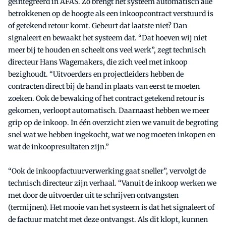
geïntegreerd in AFAS. Zo brengt het systeem automatisch alle
betrokkenen op de hoogte als een inkoopcontract verstuurd is
of getekend retour komt. Gebeurt dat laatste niet? Dan
signaleert en bewaakt het systeem dat. “Dat hoeven wij niet
meer bij te houden en scheelt ons veel werk”, zegt technisch
directeur Hans Wagemakers, die zich veel met inkoop
bezighoudt. “Uitvoerders en projectleiders hebben de
contracten direct bij de hand in plaats van eerst te moeten
zoeken. Ook de bewaking of het contract getekend retour is
gekomen, verloopt automatisch. Daarnaast hebben we meer
grip op de inkoop. In één overzicht zien we vanuit de begroting
snel wat we hebben ingekocht, wat we nog moeten inkopen en
wat de inkoopresultaten zijn.”
“Ook de inkoopfactuurverwerking gaat sneller”, vervolgt de
technisch directeur zijn verhaal. “Vanuit de inkoop werken we
met door de uitvoerder uit te schrijven ontvangsten
(termijnen). Het mooie van het systeem is dat het signaleert of
de factuur matcht met deze ontvangst. Als dit klopt, kunnen