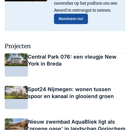
november op het podium om een
Award in ontvangst te nemen.
Nomineer nu!
Projecten
Central Park 076: een vleugje New
York in Breda
Spot24 Nijmegen: wonen tussen
spoor en kanaal in glooiend groen
Nieuw zwembad AquaBliek ligt als
'groene oase' in landschap Gorinchem