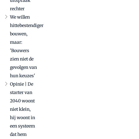
uitspraak
rechter
We willen
hittebestendiger
bouwen,
maar:
'Bouwers
zien niet de
gevolgen van
hun keuzes'
Opinie | De
starter van
2040 woont
niet klein,
hij woont in
een systeem
dat hem