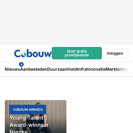
Start gratis
Inloggen
proefperiode
4
Nieuws
Aanbesteden
Duurzaamheid
Infra
Innovatie
Marktontwikk
COBOUW AWARDS
Young Talent
Award-winnaar
Nienke