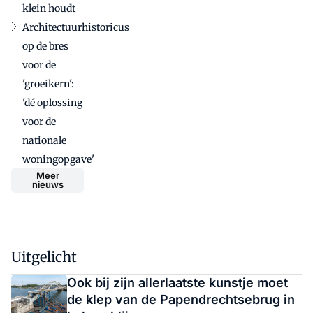
klein houdt
Architectuurhistoricus
op de bres
voor de
'groeikern':
'dé oplossing
voor de
nationale
woningopgave'
Meer
nieuws
Uitgelicht
Ook bij zijn allerlaatste kunstje moet
de klep van de Papendrechtsebrug in