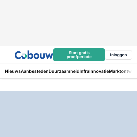
Start gratis
Inloggen
proefperiode
Nieuws
Aanbesteden
Duurzaamheid
Infra
Innovatie
Marktontwikk