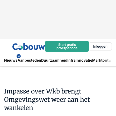
Start gratis
Inloggen
proefperiode
4
Nieuws
Aanbesteden
Duurzaamheid
Infra
Innovatie
Marktontwikk
Impasse over Wkb brengt
Omgevingswet weer aan het
wankelen