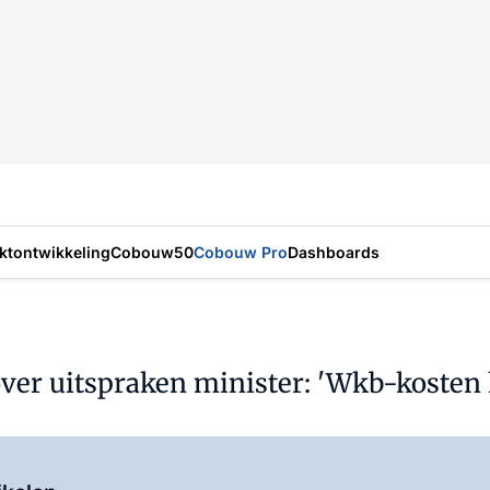
ktontwikkeling
Cobouw50
Cobouw Pro
Dashboards
ver uitspraken minister: 'Wkb-kosten 
Log in
om dit artikel te lezen.