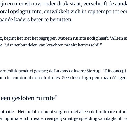
zijn en nieuwbouw onder druk staat, verschuift de aand
ooral opslagruimte, ontwikkelt zich in rap tempo tot ee
ande kaders beter te benutten.
, begint het met het begrijpen wat een ruimte nodig heeft. “Alleen e
te. Juist het bundelen van krachten maakt het verschil.”
amenlijk product gestart; de Luxbox dakserre Startup. “Dit concept
eren tot comfortabele leefruimtes. Geen losse ingrepen, maar één ge
r een gesloten ruimte”
mbinatie. “Het prefab element vergroot niet alleen de bruikbare rui
n optimale lichtinval en een gelijkmatige spreiding van daglicht. Het 