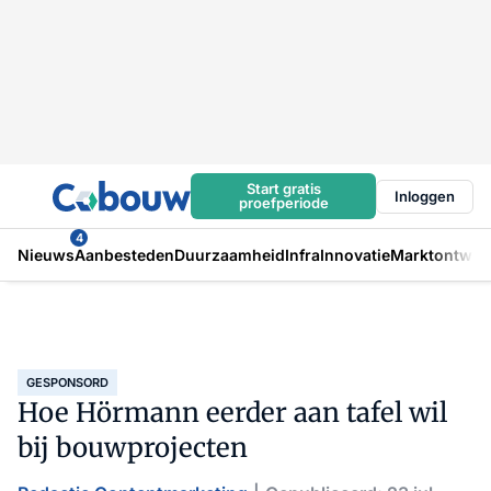
Start gratis
Inloggen
proefperiode
4
Nieuws
Aanbesteden
Duurzaamheid
Infra
Innovatie
Marktontwikk
GESPONSORD
Hoe Hörmann eerder aan tafel wil
bij bouwprojecten