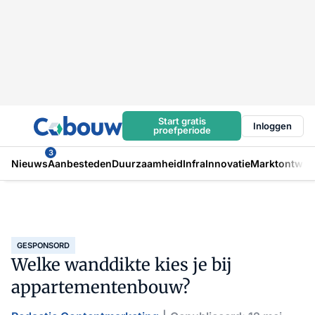
Start gratis
Inloggen
proefperiode
3
Nieuws
Aanbesteden
Duurzaamheid
Infra
Innovatie
Marktontwikk
GESPONSORD
Welke wanddikte kies je bij
appartementenbouw?