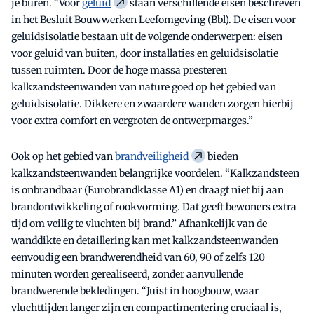
je buren. “Voor
geluid
staan verschillende eisen beschreven
in het Besluit Bouwwerken Leefomgeving (Bbl). De eisen voor
geluidsisolatie bestaan uit de volgende onderwerpen: eisen
voor geluid van buiten, door installaties en geluidsisolatie
tussen ruimten. Door de hoge massa presteren
kalkzandsteenwanden van nature goed op het gebied van
geluidsisolatie. Dikkere en zwaardere wanden zorgen hierbij
voor extra comfort en vergroten de ontwerpmarges.”
Ook op het gebied van
brandveiligheid
bieden
kalkzandsteenwanden belangrijke voordelen. “Kalkzandsteen
is onbrandbaar (Eurobrandklasse A1) en draagt niet bij aan
brandontwikkeling of rookvorming. Dat geeft bewoners extra
tijd om veilig te vluchten bij brand.” Afhankelijk van de
wanddikte en detaillering kan met kalkzandsteenwanden
eenvoudig een brandwerendheid van 60, 90 of zelfs 120
minuten worden gerealiseerd, zonder aanvullende
brandwerende bekledingen. “Juist in hoogbouw, waar
vluchttijden langer zijn en compartimentering cruciaal is,