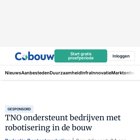
Start gratis
Inloggen
proefperiode
Nieuws
Aanbesteden
Duurzaamheid
Infra
Innovatie
Marktontwikk
GESPONSORD
TNO ondersteunt bedrijven met
robotisering in de bouw