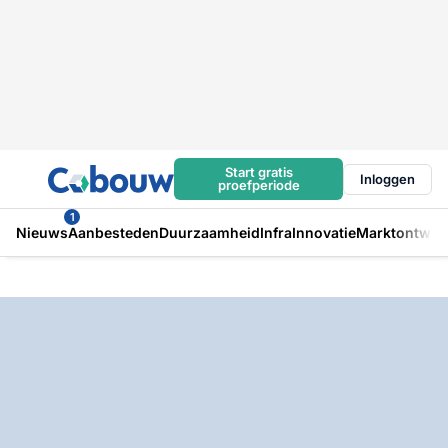
Start gratis
Inloggen
proefperiode
1
Nieuws
Aanbesteden
Duurzaamheid
Infra
Innovatie
Marktontwikk