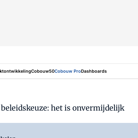
ktontwikkeling
Cobouw50
Cobouw Pro
Dashboards
n beleidskeuze: het is onvermijdelijk
Log in
om dit artikel te lezen.