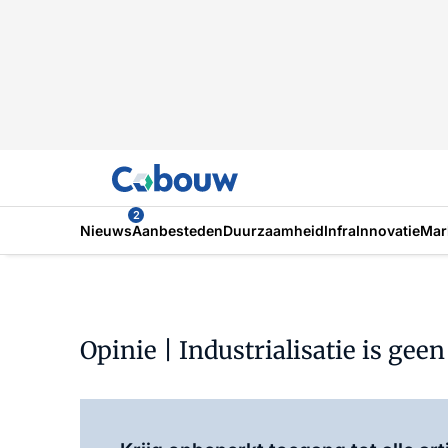
2
Nieuws
Aanbesteden
Duurzaamheid
Infra
Innovatie
Mar
Opinie | Industrialisatie is gee