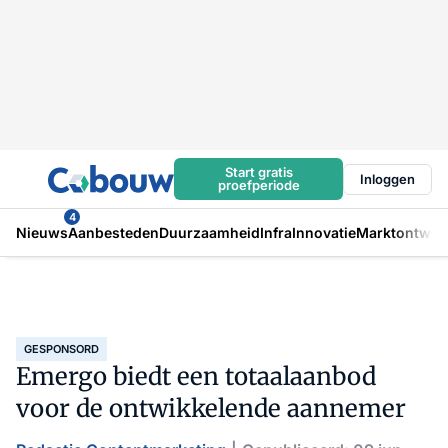
Start gratis
Inloggen
proefperiode
4
Nieuws
Aanbesteden
Duurzaamheid
Infra
Innovatie
Marktontwikk
GESPONSORD
Emergo biedt een totaalaanbod
voor de ontwikkelende aannemer