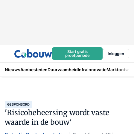
Start gratis
Inloggen
proefperiode
Nieuws
Aanbesteden
Duurzaamheid
Infra
Innovatie
Marktontwikk
GESPONSORD
'Risicobeheersing wordt vaste
waarde in de bouw'