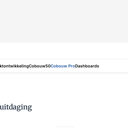
ktontwikkeling
Cobouw50
Cobouw Pro
Dashboards
 uitdaging