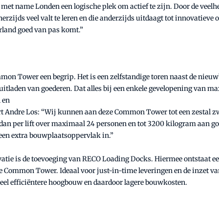
n met name Londen een logische plek om actief te zijn. Door de vee
erzijds veel valt te leren en die anderzijds uitdaagt tot innovatie
rland goed van pas komt.”
mon Tower een begrip. Het is een zelfstandige toren naast de nieuw
 uitladen van goederen. Dat alles bij een enkele gevelopening van ma
l en
t Andre Los: “Wij kunnen aan deze Common Tower tot een zestal zw
an per lift over maximaal 24 personen en tot 3200 kilogram aan goed
een extra bouwplaatsoppervlak in.”
tie is de toevoeging van RECO Loading Docks. Hiermee ontstaat een 
 Common Tower. Ideaal voor just-in-time leveringen en de inzet van
 veel efficiëntere hoogbouw en daardoor lagere bouwkosten.