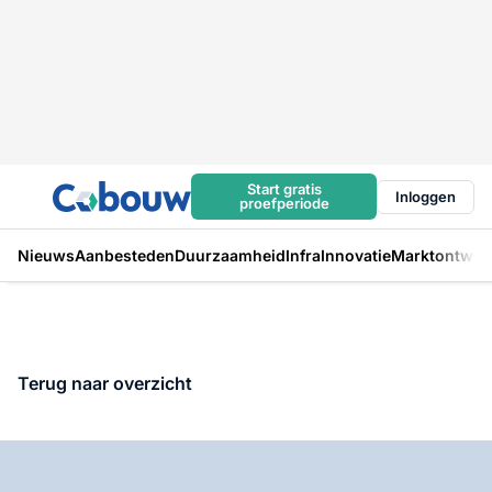
Start gratis
Inloggen
proefperiode
Nieuws
Aanbesteden
Duurzaamheid
Infra
Innovatie
Marktontwikk
Terug naar overzicht