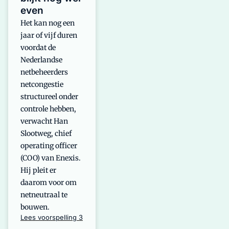
even
Het kan nog een
jaar of vijf duren
voordat de
Nederlandse
netbeheerders
netcongestie
structureel onder
controle hebben,
verwacht Han
Slootweg, chief
operating officer
(COO) van Enexis.
Hij pleit er
daarom voor om
netneutraal te
bouwen.
Lees voorspelling 3