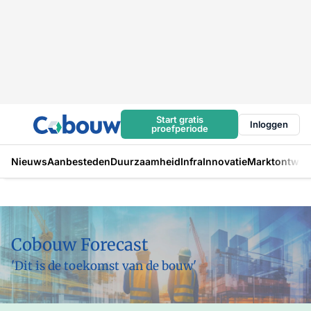
Start gratis
Inloggen
proefperiode
Nieuws
Aanbesteden
Duurzaamheid
Infra
Innovatie
Marktontwikk
Cobouw Forecast
'Dit is de toekomst van de bouw'