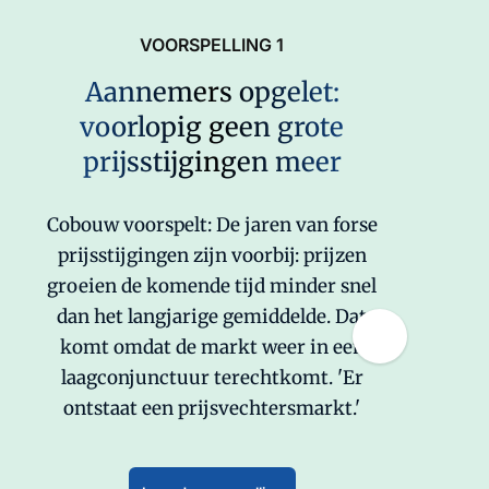
VOORSPELLING 1
Aannemers opgelet:
voorlopig geen grote
25
prijsstijgingen meer
Cobouw voorspelt: De jaren van forse
Cobo
prijsstijgingen zijn voorbij: prijzen
ku
groeien de komende tijd minder snel
ve
dan het langjarige gemiddelde. Dat
bi
komt omdat de markt weer in een
ge
laagconjunctuur terechtkomt. 'Er
krui
ontstaat een prijsvechtersmarkt.'
TNO 
jaar 
die