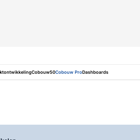
ktontwikkeling
Cobouw50
Cobouw Pro
Dashboards
Log in
om dit artikel te lezen.