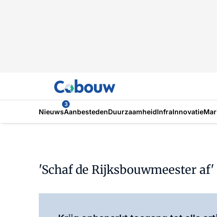
3
Nieuws
Aanbesteden
Duurzaamheid
Infra
Innovatie
Mar
'Schaf de Rijksbouwmeester af'