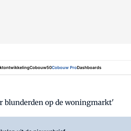
ktontwikkeling
Cobouw50
Cobouw Pro
Dashboards
eer blunderden op de woningmarkt'
Log in
om dit artikel te lezen.