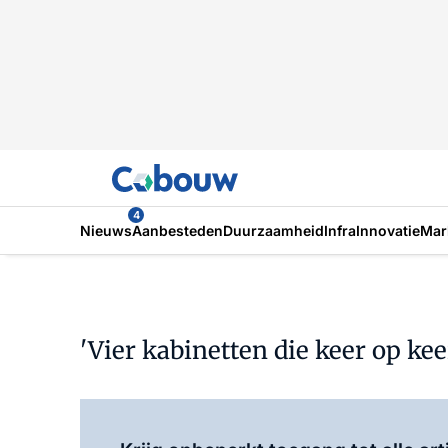
4
Nieuws
Aanbesteden
Duurzaamheid
Infra
Innovatie
Mar
'Vier kabinetten die keer op k