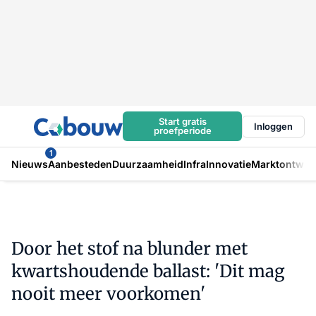
Start gratis
Inloggen
proefperiode
1
Nieuws
Aanbesteden
Duurzaamheid
Infra
Innovatie
Marktontwikk
Door het stof na blunder met
kwartshoudende ballast: 'Dit mag
nooit meer voorkomen'