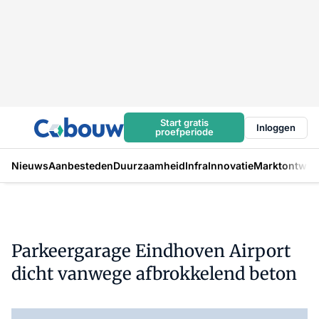
Start gratis
Inloggen
proefperiode
Nieuws
Aanbesteden
Duurzaamheid
Infra
Innovatie
Marktontwikk
Parkeergarage Eindhoven Airport
dicht vanwege afbrokkelend beton