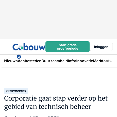
Start gratis
Inloggen
proefperiode
2
Nieuws
Aanbesteden
Duurzaamheid
Infra
Innovatie
Marktontwikk
GESPONSORD
Corporatie gaat stap verder op het
gebied van technisch beheer