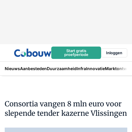
Start gratis
Inloggen
proefperiode
Nieuws
Aanbesteden
Duurzaamheid
Infra
Innovatie
Marktontwikk
Consortia vangen 8 mln euro voor
slepende tender kazerne Vlissingen