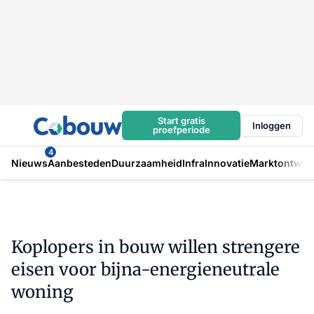
Start gratis
Inloggen
proefperiode
4
Nieuws
Aanbesteden
Duurzaamheid
Infra
Innovatie
Marktontwikk
Koplopers in bouw willen strengere
eisen voor bijna-energieneutrale
woning