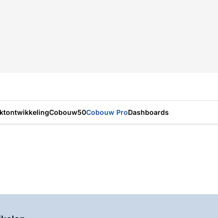
ktontwikkeling
Cobouw50
Cobouw Pro
Dashboards
Log in
om dit artikel te lezen.