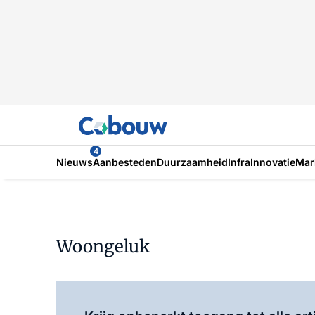
4
Nieuws
Aanbesteden
Duurzaamheid
Infra
Innovatie
Mar
Woongeluk