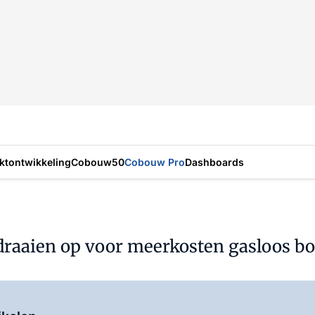
ktontwikkeling
Cobouw50
Cobouw Pro
Dashboards
draaien op voor meerkosten gasloos 
Log in
om dit artikel te lezen.