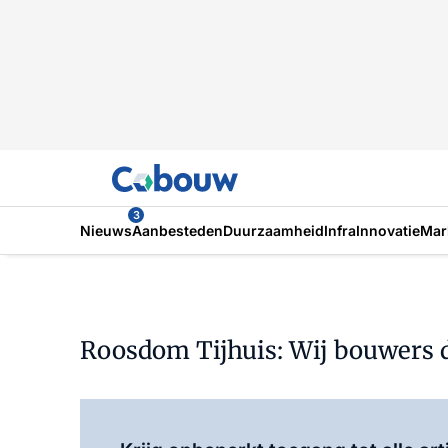
3
Nieuws
Aanbesteden
Duurzaamheid
Infra
Innovatie
Mar
Roosdom Tijhuis: Wij bouwers 