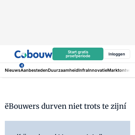
Start gratis
Inloggen
proefperiode
4
Nieuws
Aanbesteden
Duurzaamheid
Infra
Innovatie
Marktontwikk
ëBouwers durven niet trots te zijní
Log in
om dit artikel te lezen.