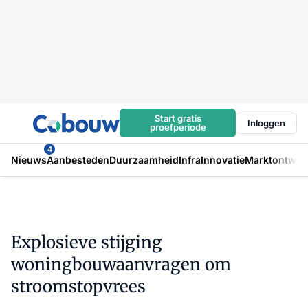
Start gratis
Inloggen
proefperiode
4
Nieuws
Aanbesteden
Duurzaamheid
Infra
Innovatie
Marktontwikk
Explosieve stijging
woningbouwaanvragen om
stroomstopvrees