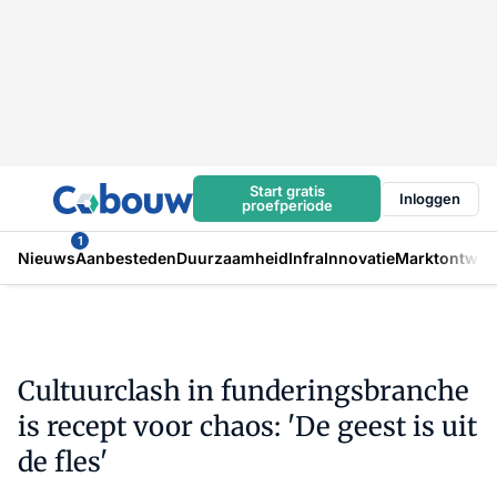
Start gratis
Inloggen
proefperiode
1
Nieuws
Aanbesteden
Duurzaamheid
Infra
Innovatie
Marktontwikk
Cultuurclash in funderingsbranche
is recept voor chaos: 'De geest is uit
de fles'