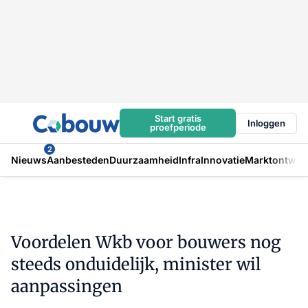
Start gratis
Inloggen
proefperiode
2
Nieuws
Aanbesteden
Duurzaamheid
Infra
Innovatie
Marktontwikk
Voordelen Wkb voor bouwers nog
steeds onduidelijk, minister wil
aanpassingen