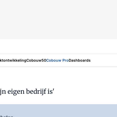
ktontwikkeling
Cobouw50
Cobouw Pro
Dashboards
jn eigen bedrijf is'
Log in
om dit artikel te lezen.