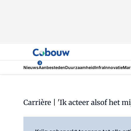
3
Nieuws
Aanbesteden
Duurzaamheid
Infra
Innovatie
Mar
Carrière | 'Ik acteer alsof het mi