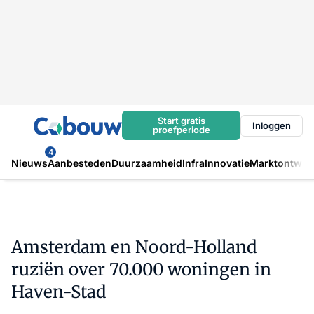
Start gratis
Inloggen
proefperiode
4
Nieuws
Aanbesteden
Duurzaamheid
Infra
Innovatie
Marktontwikk
Amsterdam en Noord-Holland
ruziën over 70.000 woningen in
Haven-Stad