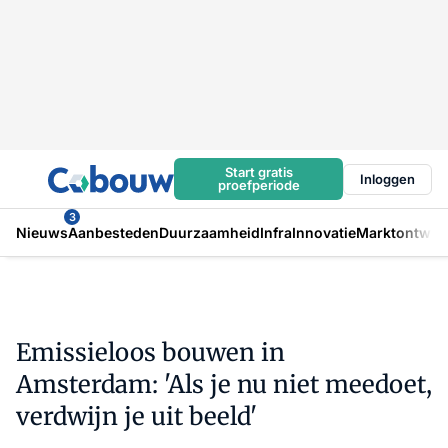
Start gratis
Inloggen
proefperiode
3
Nieuws
Aanbesteden
Duurzaamheid
Infra
Innovatie
Marktontwikk
Emissieloos bouwen in
Amsterdam: 'Als je nu niet meedoet,
verdwijn je uit beeld'