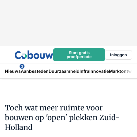
Start gratis
Inloggen
proefperiode
2
Nieuws
Aanbesteden
Duurzaamheid
Infra
Innovatie
Marktontwikk
Toch wat meer ruimte voor
bouwen op 'open' plekken Zuid-
Holland