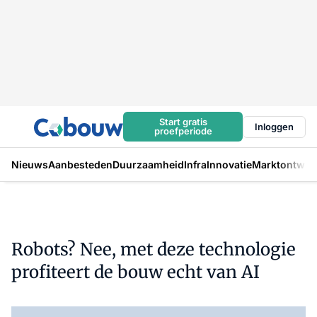
Start gratis
Inloggen
proefperiode
Nieuws
Aanbesteden
Duurzaamheid
Infra
Innovatie
Marktontwikk
Robots? Nee, met deze technologie
profiteert de bouw echt van AI