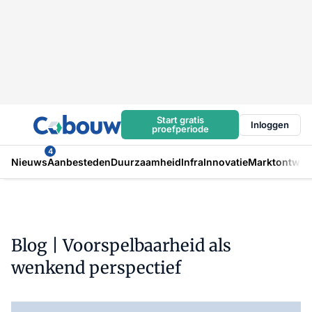
Start gratis
Inloggen
proefperiode
4
Nieuws
Aanbesteden
Duurzaamheid
Infra
Innovatie
Marktontwikk
Blog | Voorspelbaarheid als
wenkend perspectief