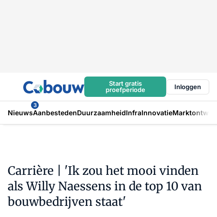
Start gratis
Inloggen
proefperiode
3
Nieuws
Aanbesteden
Duurzaamheid
Infra
Innovatie
Marktontwikk
Carrière | 'Ik zou het mooi vinden
als Willy Naessens in de top 10 van
bouwbedrijven staat'