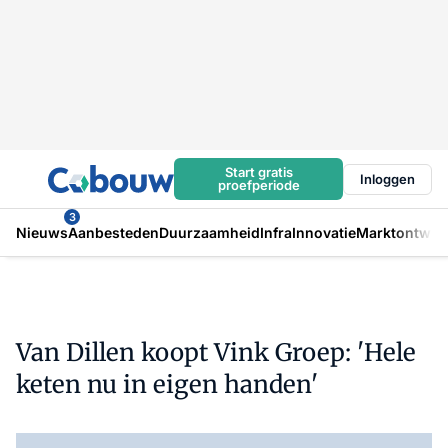
Start gratis
Inloggen
proefperiode
3
Nieuws
Aanbesteden
Duurzaamheid
Infra
Innovatie
Marktontwikk
Van Dillen koopt Vink Groep: 'Hele
keten nu in eigen handen'