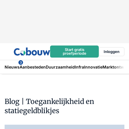
Start gratis
Inloggen
proefperiode
3
Nieuws
Aanbesteden
Duurzaamheid
Infra
Innovatie
Marktontwikk
Blog | Toegankelijkheid en
statiegeldblikjes