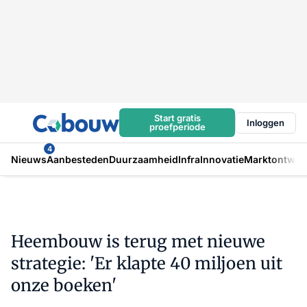
Start gratis
Inloggen
proefperiode
4
Nieuws
Aanbesteden
Duurzaamheid
Infra
Innovatie
Marktontwikk
Heembouw is terug met nieuwe
strategie: 'Er klapte 40 miljoen uit
onze boeken'