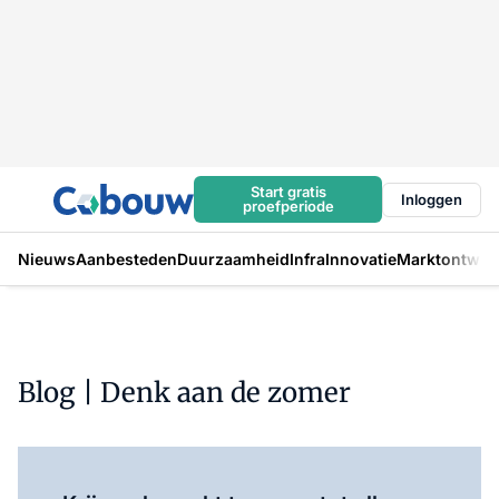
Start gratis
Inloggen
proefperiode
Nieuws
Aanbesteden
Duurzaamheid
Infra
Innovatie
Marktontwikk
Blog | Denk aan de zomer
Log in
om dit artikel te lezen.