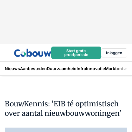
Start gratis
Inloggen
proefperiode
Nieuws
Aanbesteden
Duurzaamheid
Infra
Innovatie
Marktontwikk
BouwKennis: 'EIB té optimistisch
over aantal nieuwbouwwoningen'