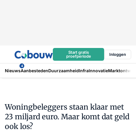
Start gratis
Inloggen
proefperiode
4
Nieuws
Aanbesteden
Duurzaamheid
Infra
Innovatie
Marktontwikk
Woningbeleggers staan klaar met
23 miljard euro. Maar komt dat geld
ook los?