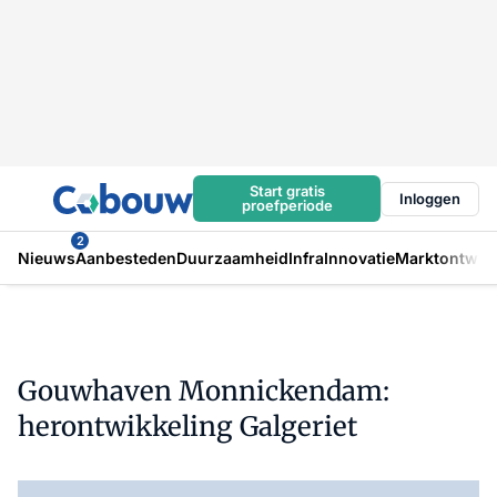
Start gratis
Inloggen
proefperiode
2
Nieuws
Aanbesteden
Duurzaamheid
Infra
Innovatie
Marktontwikk
Gouwhaven Monnickendam:
herontwikkeling Galgeriet