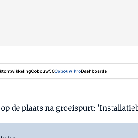
ktontwikkeling
Cobouw50
Cobouw Pro
Dashboards
 de plaats na groeispurt: 'Installatieb
Log in
om dit artikel te lezen.