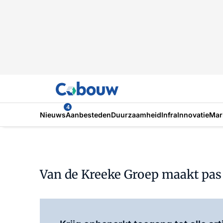
4
Nieuws
Aanbesteden
Duurzaamheid
Infra
Innovatie
Mar
Van de Kreeke Groep maakt pas op