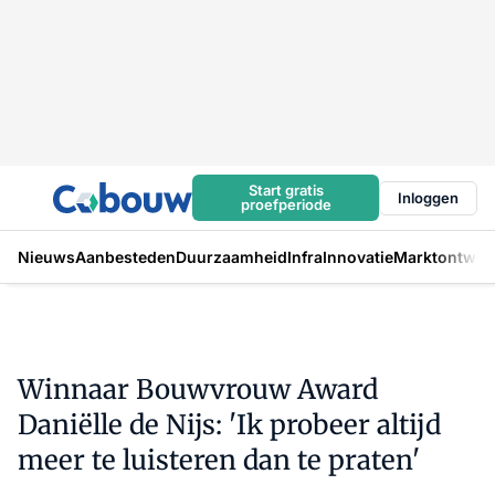
Start gratis
Inloggen
proefperiode
Nieuws
Aanbesteden
Duurzaamheid
Infra
Innovatie
Marktontwikk
Winnaar Bouwvrouw Award
Daniëlle de Nijs: 'Ik probeer altijd
meer te luisteren dan te praten'