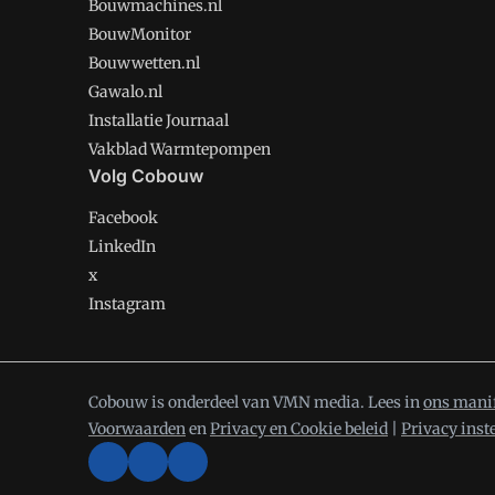
Bouwmachines.nl
BouwMonitor
Bouwwetten.nl
Gawalo.nl
Installatie Journaal
Vakblad Warmtepompen
Volg Cobouw
Facebook
LinkedIn
x
Instagram
Cobouw is onderdeel van VMN media. Lees in
ons mani
Voorwaarden
en
Privacy en Cookie beleid
|
Privacy inst