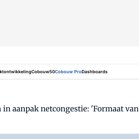
ktontwikkeling
Cobouw50
Cobouw Pro
Dashboards
 in aanpak netcongestie: 'Formaat van