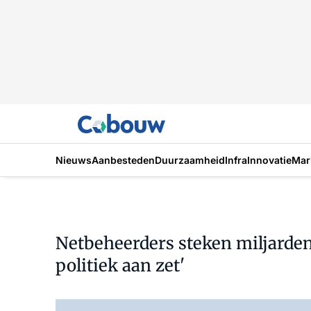
Nieuws
Aanbesteden
Duurzaamheid
Infra
Innovatie
Mar
Netbeheerders steken miljarden
politiek aan zet'