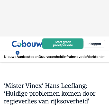
Start gratis
Inloggen
proefperiode
4
Nieuws
Aanbesteden
Duurzaamheid
Infra
Innovatie
Marktontwikk
'Mister Vinex' Hans Leeflang:
'Huidige problemen komen door
regieverlies van rijksoverheid'