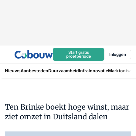
Start gratis
Inloggen
proefperiode
Nieuws
Aanbesteden
Duurzaamheid
Infra
Innovatie
Marktontwikk
Ten Brinke boekt hoge winst, maar
ziet omzet in Duitsland dalen