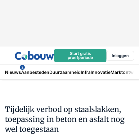
Start gratis
Inloggen
proefperiode
2
Nieuws
Aanbesteden
Duurzaamheid
Infra
Innovatie
Marktontwikk
Tijdelijk verbod op staalslakken,
toepassing in beton en asfalt nog
wel toegestaan