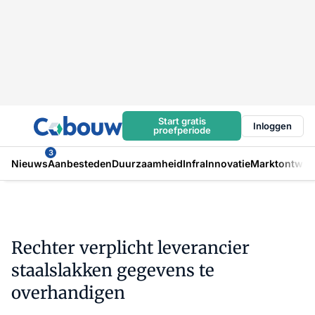
Start gratis
Inloggen
proefperiode
3
Nieuws
Aanbesteden
Duurzaamheid
Infra
Innovatie
Marktontwikk
Rechter verplicht leverancier
staalslakken gegevens te
overhandigen